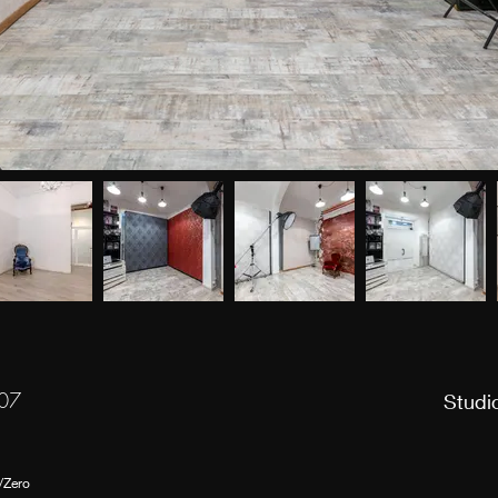
07
Studio
/Zero