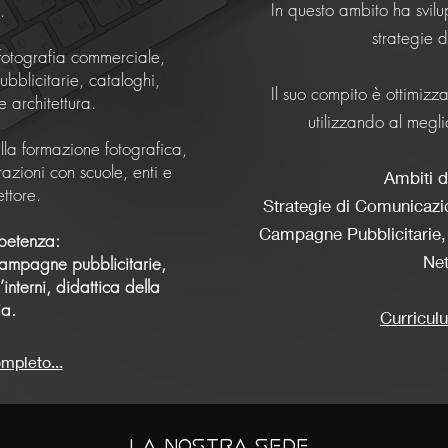
In questo ambito ha svilu
.
strategie 
fotografia commerciale,
pubblicitarie, cataloghi,
Il suo compito è ottimiz
e architettura.
utilizzando al megl
alla formazione fotografica,
azioni con scuole, enti e
Ambiti 
ettore.
Strategie di Comunicazi
Campagne Pubblicitarie,
petenza:
Ne
e, campagne pubblicitarie,
’interni, didattica della
ia.
Curricul
mpleto...
La nostra sede