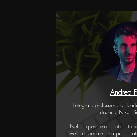
Andrea 
Fotografo professionista, fon
docente Nikon Sc
Nel suo percorso ha ottenuto ri
livello nazionale e ha pubblicato 