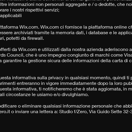
 altre informazioni non personali aggregate e / o dedotte, che no
are i nostri rispettivi servizi;
 applicabili
attaforma Wix.com. Wix.com ci fornisce la piattaforma online ch
 essere archiviati tramite la memoria dati, i database e le applic
i, potetti da firewall.
fferti da Wix.com e utilizzati dalla nostra azienda aderiscono a
ards Council, che è uno impegno congiunto di marchi come Vis
a garantire la gestione sicura delle informazioni della carta di 
 questa informativa sulla privacy in qualsiasi momento, quindi ti
imenti entreranno in vigore immediatamente dopo la loro pubb
esta informativa, ti notificheremo che è stata aggiornata, in 
li circostanze le usiamo e/o divulghiamo.
ificare o eliminare qualsiasi informazione personale che abbia
ro.it
o inviare una lettera a: Studio f/Zero, Via Guido Sette 3