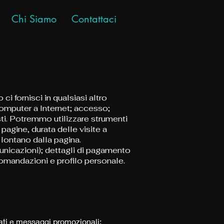
Chi Siamo
Contattaci
i fornisci in qualsiasi altro
 computer a Internet; accesso;
ti. Potremmo utilizzare strumenti
pagine, durata delle visite a
 lontano dalla pagina.
unicazioni); dettagli di pagamento
comandazioni e profilo personale.
izzati e messaggi promozionali;