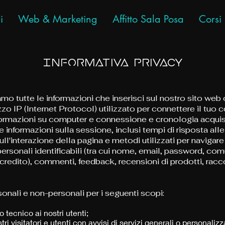
i
Web & Marketing
Affitto Sala Posa
Corsi
Informativa Privacy
 tutte le informazioni che inserisci sul nostro sito web o c
zzo IP (Internet Protocol) utilizzato per connettere il tuo
informazioni su computer e connessione e cronologia acquis
 informazioni sulla sessione, inclusi tempi di risposta alle 
ll'interazione della pagina e metodi utilizzati per navigare
sonali identificabili (tra cui nome, email, password, com
i credito), commenti, feedback, recensioni di prodotti, rac
onali e non-personali per i seguenti scopi:
 tecnico ai nostri utenti;
stri visitatori e utenti con avvisi di servizi generali o personal