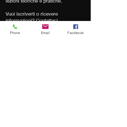
lezioni teoriche e pratiche.
Vuoi iscriverti o ricevere
informazioni?
Contattaci
Phone
Email
Facebook
Contatti
info@studiofzero.it
/
342 8064107
Info sulla privacy
Studio f/Zero - Via Guido Sette 32-34 r